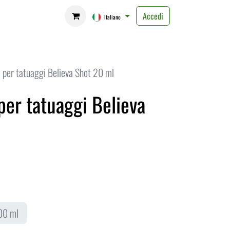
Accedi
ELLA FERITA
ATTREZZATURA
APP
Italiano
 per tatuaggi Believa Shot 20 ml
er tatuaggi Believa
00 ml