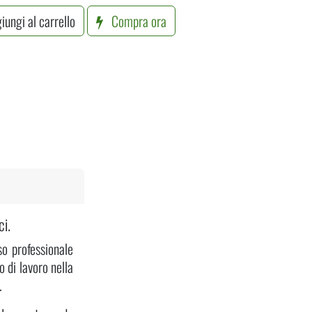
ungi al carrello
Compra ora
ci.
o professionale
o di lavoro nella
.